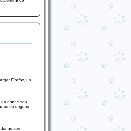
écialement de
harger Firefox, un
qui a donné son
ptures de dogues
a donné son