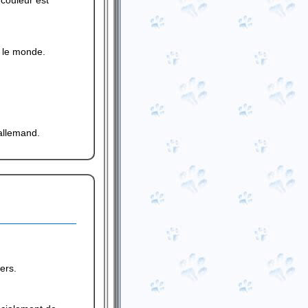
couleur est
 le monde.
 allemand.
ers.