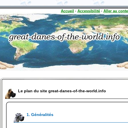
Accueil
·
Accessibilité
·
Aller au cont
Le plan du site great-danes-of-the-world.info
1. Généralités