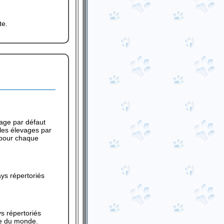
te.
age par défaut
 les élevages par
e pour chaque
ys répertoriés
s répertoriés
ée du monde.