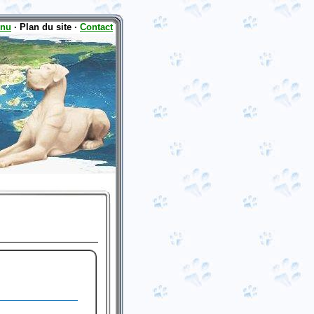
enu
·
Plan du site ·
Contact