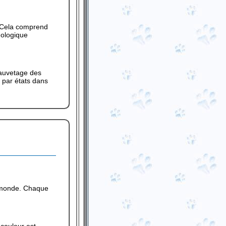
. Cela comprend
nologique
sauvetage des
 par états dans
e monde. Chaque